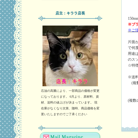
店主：キララ店長
150m
※ブ
※ご
片面
で何
用途
のス
☆特
※送料
(複
石油の高騰により、一部商品の価格が変更
になっております。 6月より、原材料、資
(複
材、送料の値上げが決まっています。 現
在庫がなくなり次第、随時、商品価格を変
更いたしますのでご了承ください