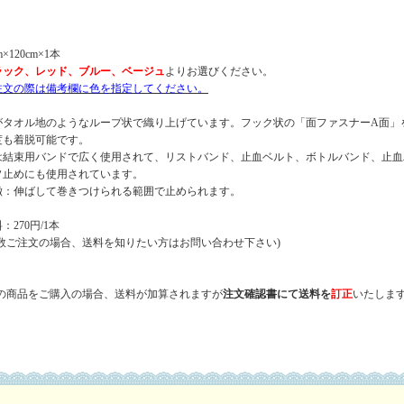
m×120cm×1本
ラック、レッド、ブルー、ベージュ
よりお選びください。
注文の際は備考欄に色を指定してください。
がタオル地のようなループ状で織り上げています。フック状の「面ファスナーA面」
度も着脱可能です。
は結束用バンドで広く使用されて、リストバンド、止血ベルト、ボトルバンド、止血
ソ止めにも使用されています。
徴：伸ばして巻きつけられる範囲で止められます。
：270円/1本
数ご注文の場合、送料を知りたい方はお問い合わせ下さい)
数の商品をご購入の場合、送料が加算されますが
注文確認書にて
送料を
訂正
いたします