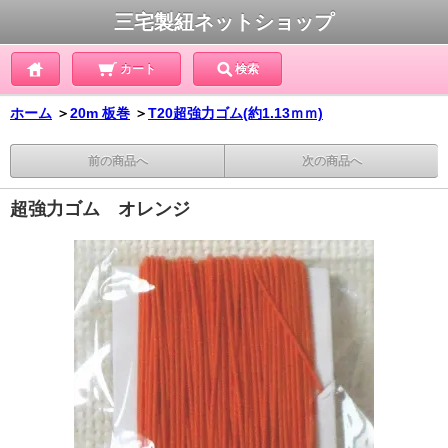
三宅製紐ネットショップ
カート
検索
ホーム
＞
20m 板巻
＞
T20超強力ゴム(約1.13ｍｍ)
前の商品へ
次の商品へ
超強力ゴム オレンジ