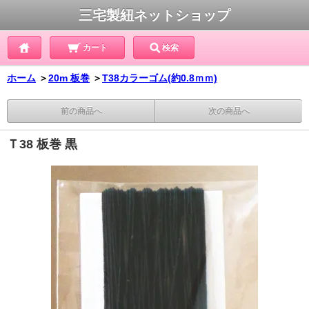
三宅製紐ネットショップ
カート
検索
ホーム
＞
20m 板巻
＞
T38カラーゴム(約0.8ｍｍ)
前の商品へ
次の商品へ
Ｔ38 板巻 黒