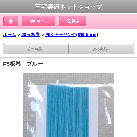
三宅製紐ネットショップ
カート
検索
ホーム
＞
20m 板巻
＞
P5シャーリング(約0.5ｍｍ)
前の商品へ
次の商品へ
P5板巻 ブルー