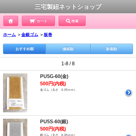
三宅製紐ネットショップ
カート
検索
ホーム
＞
金銀ゴム
＞
板巻
おすすめ順
価格順
新着順
1-8 / 8
PU5G-60(金)
500円(内税)
金ゴム（太さ 0.35ｍｍ）
PU5S-60(銀)
500円(内税)
銀ゴム（太さ 0.35ｍｍ）