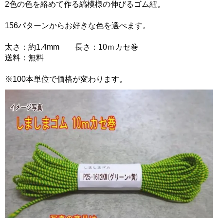
2色の色を絡めて作る縞模様の伸びるゴム紐。
156パターンからお好きな色を選べます。
太さ：約1.4mm 長さ：10ｍカセ巻
送料：無料
※100本単位で価格が変わります。