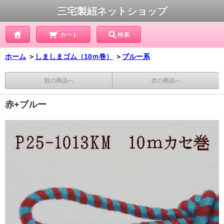
三宅製紐ネットショップ
カート
検索
ホーム
＞
しましまゴム（10ｍ巻）
＞
ブルー系
前の商品へ
次の商品へ
赤+ブルー