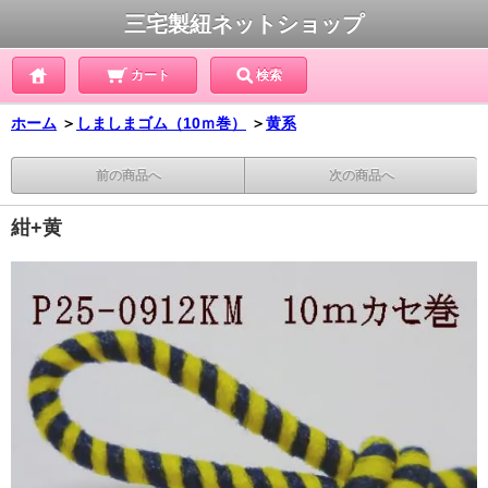
三宅製紐ネットショップ
カート
検索
ホーム
＞
しましまゴム（10ｍ巻）
＞
黄系
前の商品へ
次の商品へ
紺+黄