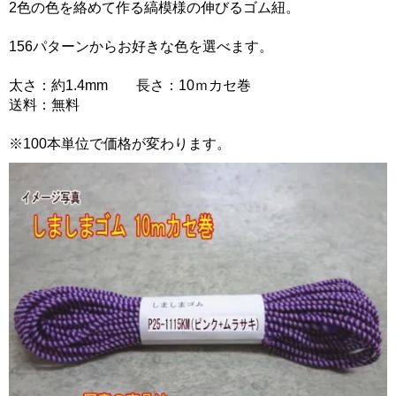
2色の色を絡めて作る縞模様の伸びるゴム紐。
156パターンからお好きな色を選べます。
太さ：約1.4mm 長さ：10ｍカセ巻
送料：無料
※100本単位で価格が変わります。