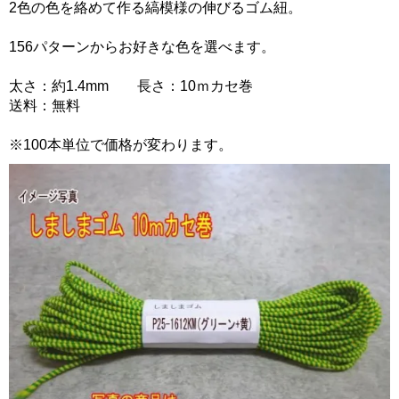
2色の色を絡めて作る縞模様の伸びるゴム紐。
156パターンからお好きな色を選べます。
太さ：約1.4mm 長さ：10ｍカセ巻
送料：無料
※100本単位で価格が変わります。