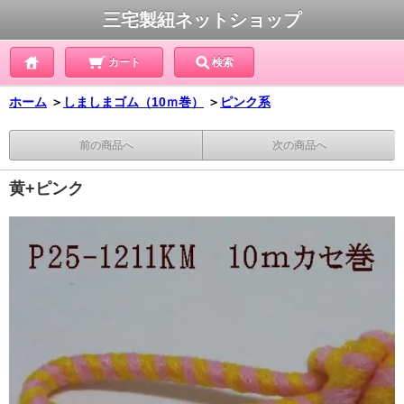
三宅製紐ネットショップ
カート
検索
ホーム
＞
しましまゴム（10ｍ巻）
＞
ピンク系
前の商品へ
次の商品へ
黄+ピンク