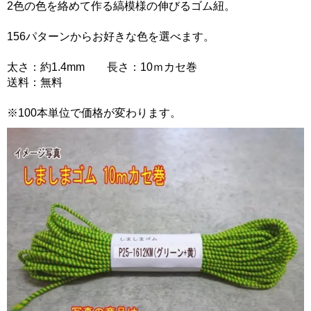
2色の色を絡めて作る縞模様の伸びるゴム紐。
156パターンからお好きな色を選べます。
太さ：約1.4mm 長さ：10ｍカセ巻
送料：無料
※100本単位で価格が変わります。