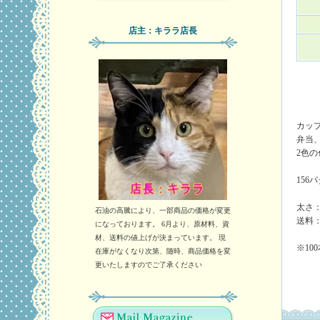
店主：キララ店長
カッ
弁当
2色
15
太さ：
石油の高騰により、一部商品の価格が変更
送料
になっております。 6月より、原材料、資
材、送料の値上げが決まっています。 現
※10
在庫がなくなり次第、随時、商品価格を変
更いたしますのでご了承ください