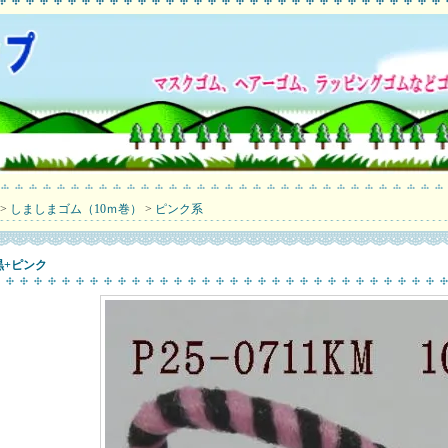
>
しましまゴム（10ｍ巻）
>
ピンク系
黒+ピンク