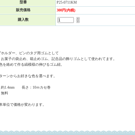
型番
P25-0711KM
販売価格
300円(内税)
購入数
プホルダー、ビンのタグ用ゴムとして
、お菓子の袋止め、箱止めゴム、記念品の飾りゴムとして使われてます。
の色を絡めて作る縞模様の伸びるゴム紐。
6パターンからお好きな色を選べます。
約1.4mm 長さ：10ｍカセ巻
：無料
0本単位で価格が変わります。