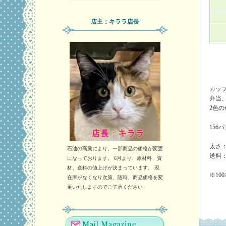
店主：キララ店長
カッ
弁当
2色
15
太さ：
石油の高騰により、一部商品の価格が変更
送料
になっております。 6月より、原材料、資
材、送料の値上げが決まっています。 現
※10
在庫がなくなり次第、随時、商品価格を変
更いたしますのでご了承ください