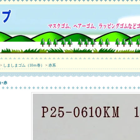
>
しましまゴム（10ｍ巻）
>
赤系
白+赤