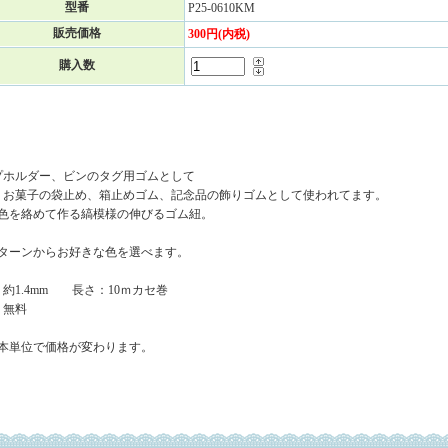
型番
P25-0610KM
販売価格
300円(内税)
購入数
プホルダー、ビンのタグ用ゴムとして
、お菓子の袋止め、箱止めゴム、記念品の飾りゴムとして使われてます。
の色を絡めて作る縞模様の伸びるゴム紐。
6パターンからお好きな色を選べます。
約1.4mm 長さ：10ｍカセ巻
：無料
0本単位で価格が変わります。