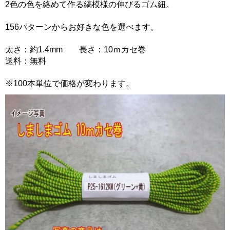
2色の色を絡めて作る縞模様の伸びるゴム紐。
156パターンからお好きな色を選べます。
太さ：約1.4mm 長さ：10ｍカセ巻
送料：無料
※100本単位で価格が変わります。