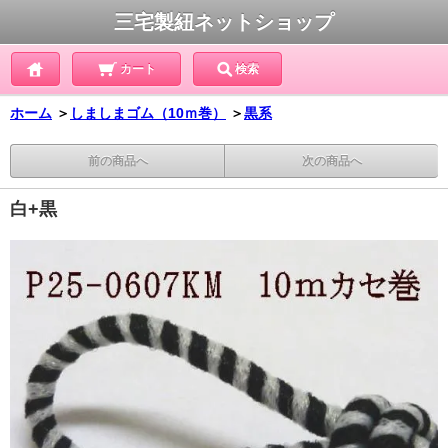
三宅製紐ネットショップ
カート
検索
ホーム
＞
しましまゴム（10ｍ巻）
＞
黒系
前の商品へ
次の商品へ
白+黒