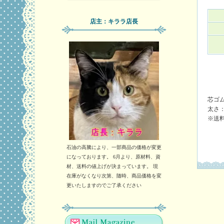
店主：キララ店長
芯ゴ
太さ：
※送
石油の高騰により、一部商品の価格が変更
になっております。 6月より、原材料、資
材、送料の値上げが決まっています。 現
在庫がなくなり次第、随時、商品価格を変
更いたしますのでご了承ください