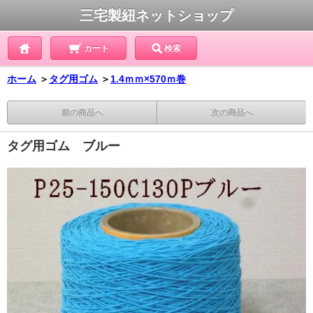
三宅製紐ネットショップ
カート
検索
ホーム
＞
タグ用ゴム
＞
1.4ｍｍ×570ｍ巻
前の商品へ
次の商品へ
タグ用ゴム ブルー