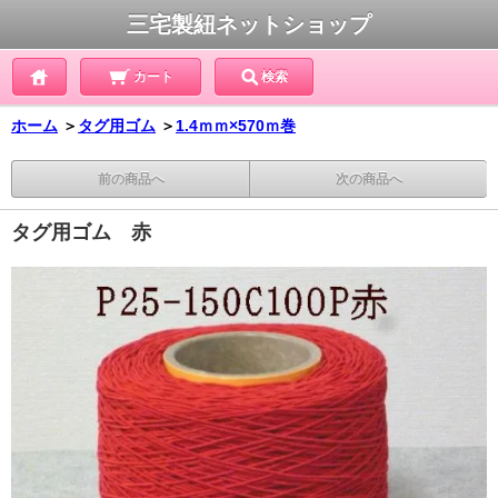
三宅製紐ネットショップ
カート
検索
ホーム
＞
タグ用ゴム
＞
1.4ｍｍ×570ｍ巻
前の商品へ
次の商品へ
タグ用ゴム 赤