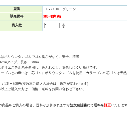
型番
P11-30C16 グリーン
販売価格
980円(内税)
購入数
ムはポリウレタンゴムでゴム臭さがなく、安全、清潔
.6mmタイプ、長さ：380ｍ
はポリエステル糸を使用し、色ぶれなし、変色しにくい商品です。
ラーゴムとの違いは、芯ゴムにポリウレタンゴムを使用（カラーゴムの芯ゴムは天然
：1本＝390円(複数本ご購入の場合は、送料が変わります)
本以上ご購入の方は、価格・送料をお問い合わせ下さい。
数の商品をご購入の場合、送料が加算されますが
注文確認書にて
送料を
訂正
いたします