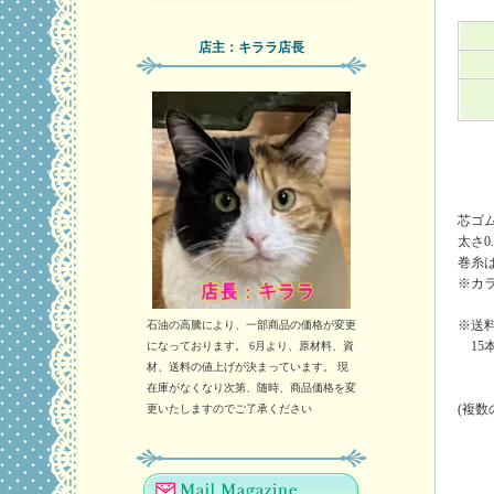
店主：キララ店長
芯ゴ
太さ0
巻糸
※カ
※送料
石油の高騰により、一部商品の価格が変更
15
になっております。 6月より、原材料、資
材、送料の値上げが決まっています。 現
在庫がなくなり次第、随時、商品価格を変
(複
更いたしますのでご了承ください