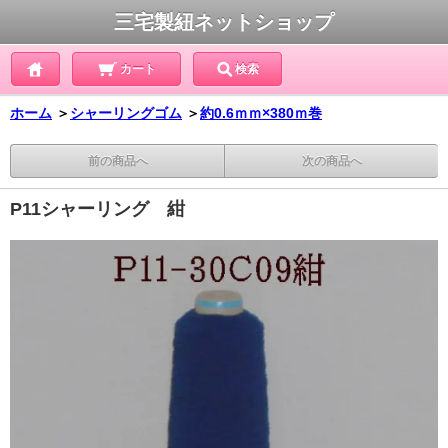
三宅製紐ネットショップ
カート
検索
ホーム
＞
シャーリングゴム
＞
約0.6ｍｍ×380ｍ巻
前の商品へ
次の商品へ
P11シャーリング 紺