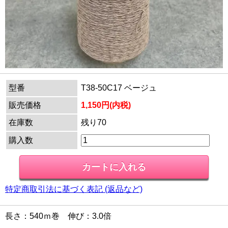
型番
T38-50C17 ベージュ
販売価格
1,150円(内税)
在庫数
残り70
購入数
特定商取引法に基づく表記 (返品など)
長さ：540ｍ巻 伸び：3.0倍