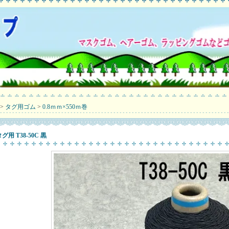
>
タグ用ゴム
>
0.8ｍｍ×550ｍ巻
グ用 T38-50C 黒