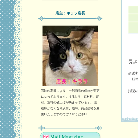
店主：キララ店長
長さ
※送料
12
(複
石油の高騰により、一部商品の価格が変更
になっております。 6月より、原材料、資
材、送料の値上げが決まっています。 現
在庫がなくなり次第、随時、商品価格を変
更いたしますのでご了承ください