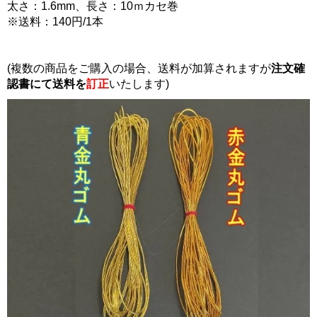
太さ：1.6mm、長さ：10ｍカセ巻
※送料：140円/1本
(複数の商品をご購入の場合、送料が加算されますが
注文確
認書にて
送料を
訂正
いたします)