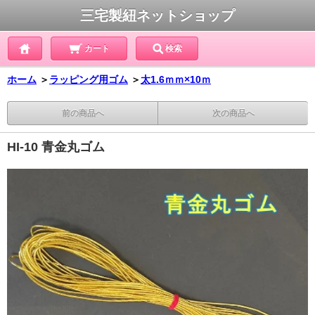
三宅製紐ネットショップ
カート
検索
ホーム
＞
ラッピング用ゴム
＞
太1.6ｍｍ×10ｍ
前の商品へ
次の商品へ
HI-10 青金丸ゴム