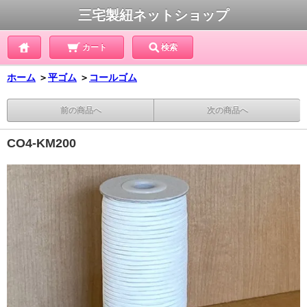
三宅製紐ネットショップ
カート
検索
ホーム
＞
平ゴム
＞
コールゴム
前の商品へ
次の商品へ
CO4-KM200