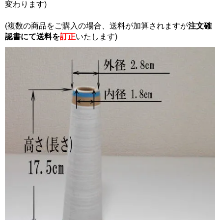
変わります)
(複数の商品をご購入の場合、送料が加算されますが
注文確
認書にて
送料を
訂正
いたします)