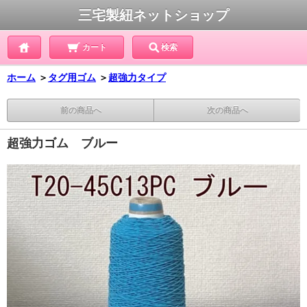
三宅製紐ネットショップ
カート
検索
ホーム
＞
タグ用ゴム
＞
超強力タイプ
前の商品へ
次の商品へ
超強力ゴム ブルー