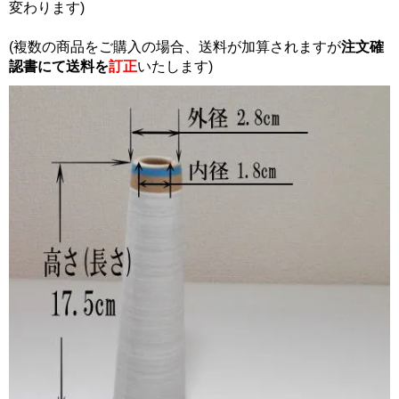
変わります)
(複数の商品をご購入の場合、送料が加算されますが
注文確
認書にて
送料を
訂正
いたします)