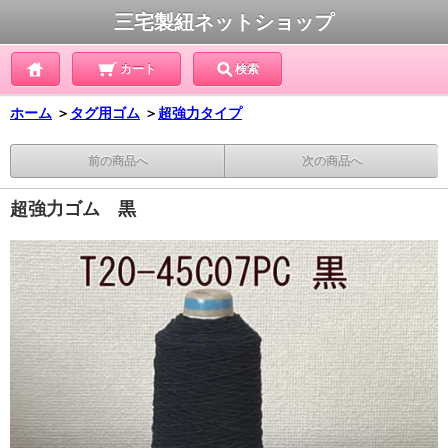
三宅製紐ネットショップ
カート
検索
ホーム
＞
タグ用ゴム
＞
超強力タイプ
前の商品へ
次の商品へ
超強力ゴム 黒