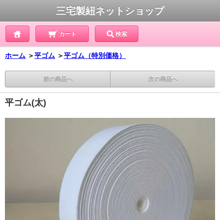
三宅製紐ネットショップ
カート
検索
ホーム
＞
平ゴム
＞
平ゴム（特別価格）
前の商品へ
次の商品へ
平ゴム(太)