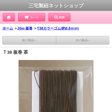
三宅製紐ネットショップ
カート
検索
ホーム
＞
20m 板巻
＞
T38カラーゴム(約0.8ｍｍ)
前の商品へ
次の商品へ
Ｔ38 板巻 茶