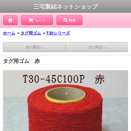
三宅製紐ネットショップ
カート
検索
ホーム
＞
タグ用ゴム
＞
T30シリーズ
前の商品へ
次の商品へ
タグ用ゴム 赤