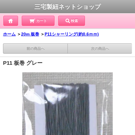
三宅製紐ネットショップ
カート
検索
ホーム
＞
20m 板巻
＞
P11シャーリング(約0.6ｍｍ)
前の商品へ
次の商品へ
P11 板巻 グレー