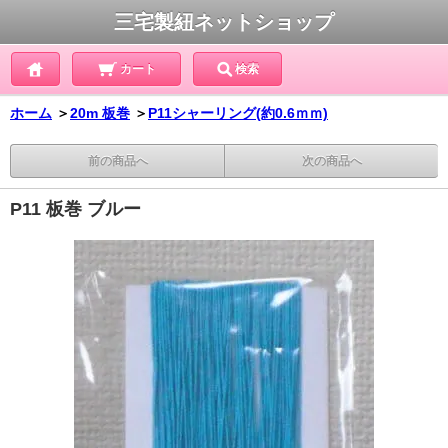
三宅製紐ネットショップ
カート
検索
ホーム
＞
20m 板巻
＞
P11シャーリング(約0.6ｍｍ)
前の商品へ
次の商品へ
P11 板巻 ブルー