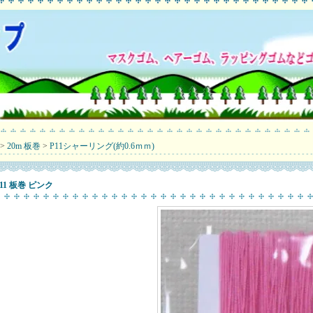
>
20m 板巻
>
P11シャーリング(約0.6ｍｍ)
P11 板巻 ピンク