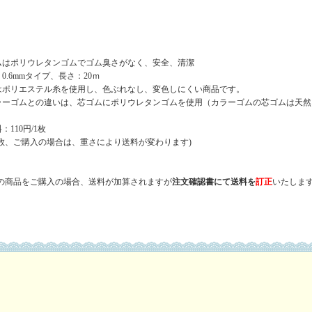
ムはポリウレタンゴムでゴム臭さがなく、安全、清潔
0.6mmタイプ、長さ：20ｍ
はポリエステル糸を使用し、色ぶれなし、変色しにくい商品です。
ラーゴムとの違いは、芯ゴムにポリウレタンゴムを使用（カラーゴムの芯ゴムは天然
：110円/1枚
数、ご購入の場合は、重さにより送料が変わります)
数の商品をご購入の場合、送料が加算されますが
注文確認書にて
送料を
訂正
いたします