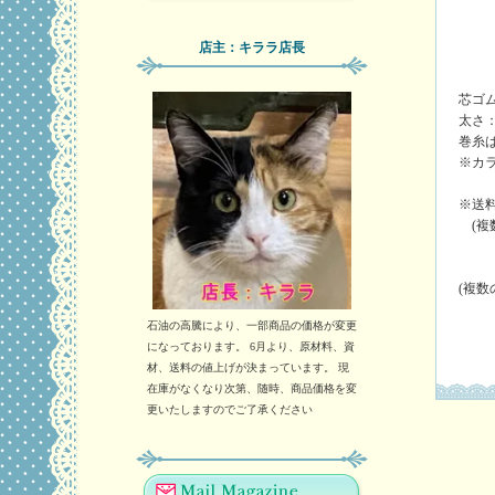
店主：キララ店長
芯ゴ
太さ：
巻糸
※カ
※送料
(複
(複
石油の高騰により、一部商品の価格が変更
になっております。 6月より、原材料、資
材、送料の値上げが決まっています。 現
在庫がなくなり次第、随時、商品価格を変
更いたしますのでご了承ください