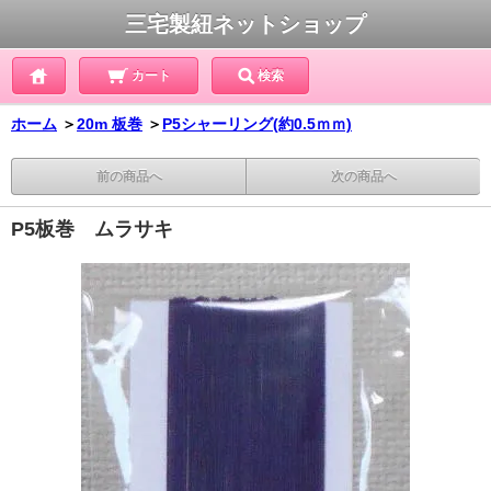
三宅製紐ネットショップ
カート
検索
ホーム
＞
20m 板巻
＞
P5シャーリング(約0.5ｍｍ)
前の商品へ
次の商品へ
P5板巻 ムラサキ