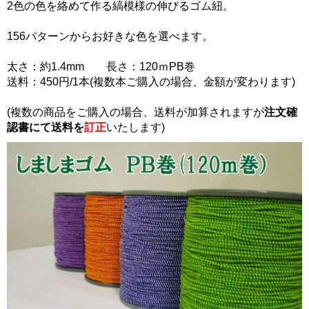
2色の色を絡めて作る縞模様の伸びるゴム紐。
156パターンからお好きな色を選べます。
太さ：約1.4mm 長さ：120ｍPB巻
送料：450円/1本(複数本ご購入の場合、金額が変わります)
(複数の商品をご購入の場合、送料が加算されますが
注文確
認書にて
送料を
訂正
いたします)