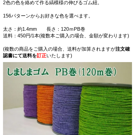
2色の色を絡めて作る縞模様の伸びるゴム紐。
156パターンからお好きな色を選べます。
太さ：約1.4mm 長さ：120ｍPB巻
送料：450円/1本(複数本ご購入の場合、金額が変わります)
(複数の商品をご購入の場合、送料が加算されますが
注文確
認書にて
送料を
訂正
いたします)