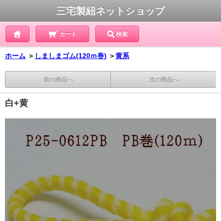
三宅製紐ネットショップ
カート
検索
ホーム
＞
しましまゴム(120ｍ巻)
＞
黄系
前の商品へ
次の商品へ
白+黄