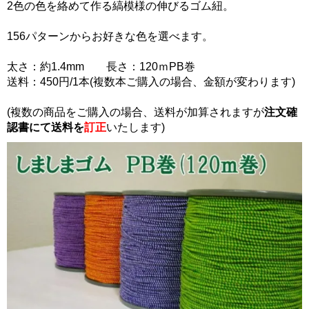
2色の色を絡めて作る縞模様の伸びるゴム紐。
156パターンからお好きな色を選べます。
太さ：約1.4mm 長さ：120ｍPB巻
送料：450円/1本(複数本ご購入の場合、金額が変わります)
(複数の商品をご購入の場合、送料が加算されますが
注文確
認書にて
送料を
訂正
いたします)