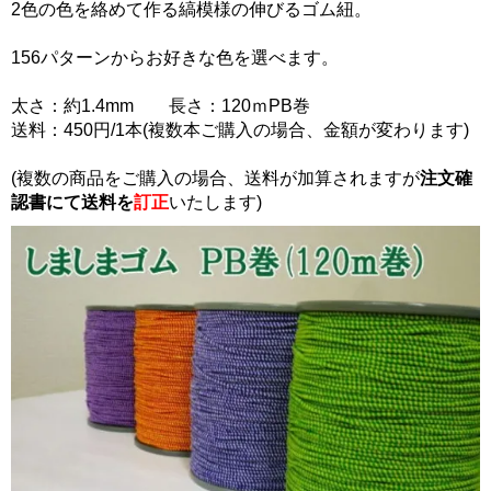
2色の色を絡めて作る縞模様の伸びるゴム紐。
156パターンからお好きな色を選べます。
太さ：約1.4mm 長さ：120ｍPB巻
送料：450円/1本(複数本ご購入の場合、金額が変わります)
(複数の商品をご購入の場合、送料が加算されますが
注文確
認書にて
送料を
訂正
いたします)