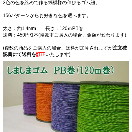
2色の色を絡めて作る縞模様の伸びるゴム紐。
156パターンからお好きな色を選べます。
太さ：約1.4mm 長さ：120ｍPB巻
送料：450円/1本(複数本ご購入の場合、金額が変わります)
(複数の商品をご購入の場合、送料が加算されますが
注文確
認書にて
送料を
訂正
いたします)