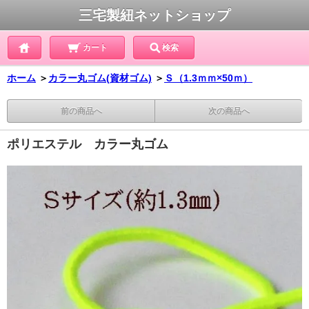
三宅製紐ネットショップ
カート
検索
ホーム
＞
カラー丸ゴム(資材ゴム)
＞
Ｓ（1.3ｍｍ×50ｍ）
前の商品へ
次の商品へ
ポリエステル カラー丸ゴム