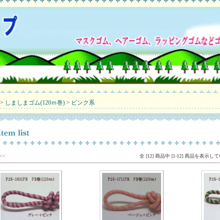
>
しましまゴム(120ｍ巻)
>
ピンク系
v<<
全 [12] 商品中 [1-12] 商品を表示