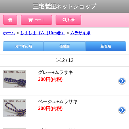
三宅製紐ネットショップ
カート
検索
ホーム
＞
しましまゴム（10ｍ巻）
＞
ムラサキ系
おすすめ順
価格順
新着順
1-12 / 12
グレー+ムラサキ
300円(内税)
ベージュ+ムラサキ
300円(内税)