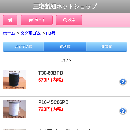
三宅製紐ネットショップ
カート
検索
ホーム
＞
タグ用ゴム
＞
PB巻
おすすめ順
価格順
新着順
1-3 / 3
T30-60BPB
670円(内税)
P16-45C06PB
720円(内税)